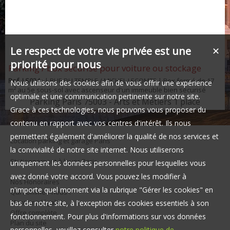
Le respect de votre vie privée est une
✕
priorité pour nous
Parking / box sécurisé pour voiture ou stockage
Ref. LS024
: | RUE DU TEMPLE / MICHEL LECOMTE | Box fermé de 17
Nous utilisons des cookies afin de vous offrir une expérience
m² au 5e sous-sol avec ascenseur d'un immeuble bien sécurisé
optimale et une communication pertinente sur notre site.
(digicode). Dimensions : 2,4 m x 7 m permettant de garer un deux-
Parking Paris 75003 - Arts et Métiers 1 place
roues en plus d'une voiture ou d'installer des rangements. Box
Grace à ces technologies, nous pouvons vous proposer du
idéal pour utilisation en espace de stockage. Prise électrique à
contenu en rapport avec vos centres d'intérêt. Ils nous
proximité. Entrée voiture par le 17 rue Michel Lecomte et sortie par
le 83 rue du Tem...
permettent également d'améliorer la qualité de nos services et
Location parking et garage Paris
la convivialité de notre site internet. Nous utiliserons
Stationnement à louer Paris
uniquement les données personnelles pour lesquelles vous
avez donné votre accord. Vous pouvez les modifier à
Nos Honoraires
n'importe quel moment via la rubrique "Gérer les cookies" en
Qui sommes-nous ?
Mentions légales
bas de notre site, à l'exception des cookies essentiels à son
Offre complète
fonctionnement. Pour plus d'informations sur vos données
Plan du site
personnelles, veuillez consulter
notre politique de