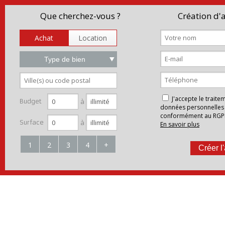
Que cherchez-vous ?
Création d'a
Achat
Location
Type de bien
J'accepte le trait
Budget
à
données personnelles
conformément au RGP
Surface
à
En savoir plus
1
2
3
4
+