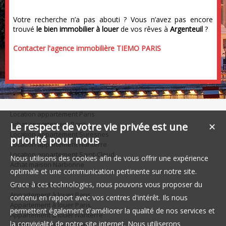
Votre recherche n’a pas abouti ? Vous n’avez pas encore
trouvé
le bien immobilier à louer
de vos rêves à
Argenteuil
?
Contacter l'agence immobilière TIEMO PARIS
Location appartement Paris
Achat appartement Paris
Le respect de votre vie privée est une
✕
Location appartement Suresnes
priorité pour nous
Location appartement Nanterre
Location appartement Saint-Cloud
Nous utilisons des cookies afin de vous offrir une expérience
Achat maison Narbonne
optimale et une communication pertinente sur notre site.
Grace à ces technologies, nous pouvons vous proposer du
Appartement à louer Paris
Appartement à louer Paris
contenu en rapport avec vos centres d'intérêt. Ils nous
Appartement à louer Paris
permettent également d'améliorer la qualité de nos services et
Appartement à louer Nanterre
la convivialité de notre site internet. Nous utiliserons
Appartement à louer Paris