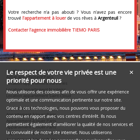
Votre recherche n’a pas abouti ? Vous n’avez pas encore
trouvé
l'appartement à louer
de vos rêves à
Argenteuil
?
Contacter l'agence immobilière TIEMO PARIS
Location appartement Paris
Le respect de votre vie privée est une
✕
Achat appartement Paris
priorité pour nous
Location appartement Suresnes
Location appartement Nanterre
Nous utilisons des cookies afin de vous offrir une expérience
Location appartement Saint-Cloud
optimale et une communication pertinente sur notre site.
Grace à ces technologies, nous pouvons vous proposer du
Appartement à louer Paris
Appartement à louer Paris
contenu en rapport avec vos centres d'intérêt. Ils nous
Appartement à louer Paris
permettent également d'améliorer la qualité de nos services et
Appartement à louer Paris
la convivialité de notre site internet. Nous utiliserons
Appartement à louer Nanterre
Appartement à louer Paris