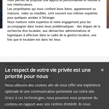
nous permet de proposer une approche personnalisée et flexible à
nos interlocuteurs.
Les propriétaires qui nous confient leurs biens, appartement ou
maisons, vides ou meublés, sont souvent eux-mêmes expatriés
pour quelques années à l'étranger.
Nous mettons notre expertise et notre engagement pour les
accompagner dans toutes leurs problématiques : des étapes de la
recherche d'un locataire, aux démarches administratives et
logistiques à effectuer dans le cadre de la gestion locative, une
fois que le locataire est dans les lieux.
Location appartement Paris
Achat appartement Paris
Le respect de votre vie privée est une
✕
Location appartement Suresnes
priorité pour nous
Location appartement Nanterre
Location appartement Saint-Cloud
Nous utilisons des cookies afin de vous offrir une expérience
Achat maison Narbonne
optimale et une communication pertinente sur notre site.
Grace à ces technologies, nous pouvons vous proposer du
Appartement à louer Paris
Appartement à louer Paris
contenu en rapport avec vos centres d'intérêt. Ils nous
Appartement à louer Paris